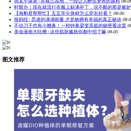
周末不谈表 | 苏格兰高地，一段让人醉生梦死的旅程
08-0
时髦办｜现在就流行衣服上贴满补丁，说不酷的那是嫉妒
【海豹君帮帮忙】五五等分身材怎么穿衣好看？
08-06
辣妈经 | 昆凌的满满能量 才是她拥有幸福的真正秘诀
08-
不动刀子也有小翘鼻！一秒钟鼻梁变高挺的秘密看这里
0
美妆漫画大吐槽 | 这些肌肤尴尬你都中招了嘛
08-05
图文推荐