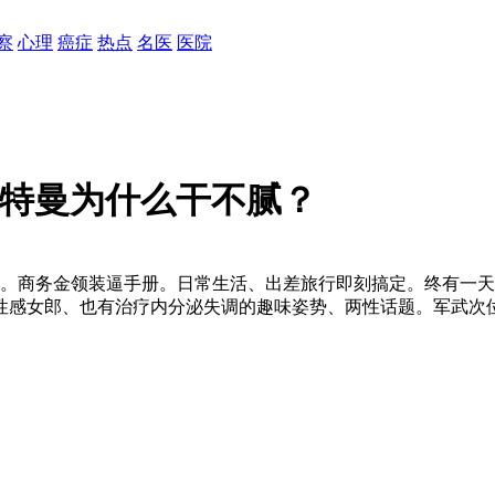
察
心理
癌症
热点
名医
医院
奥特曼为什么干不腻？
体。商务金领装逼手册。日常生活、出差旅行即刻搞定。终有一天，
女郎、也有治疗内分泌失调的趣味姿势、两性话题。军武次位面j