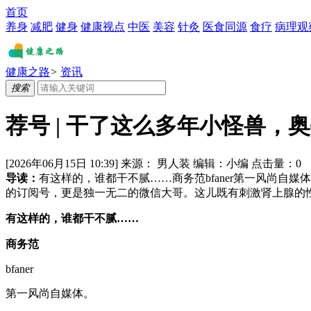
首页
养身
减肥
健身
健康视点
中医
美容
针灸
医食同源
食疗
病理观
健康之路
>
资讯
搜索
荐号 | 干了这么多年小怪兽，
[2026年06月15日 10:39]
来源：
男人装
编辑：
小编
点击量：
0
导读：
有这样的，谁都干不腻……商务范bfaner第一风尚自媒
的订阅号，更是独一无二的微信大哥。这儿既有刺激肾上腺的性感
有这样的，谁都干不腻……
商务范
bfaner
第一风尚自媒体。