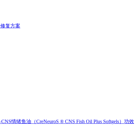
颗修复方案
reNeuroS ® CNS Fish Oil Plus Softgels）功效