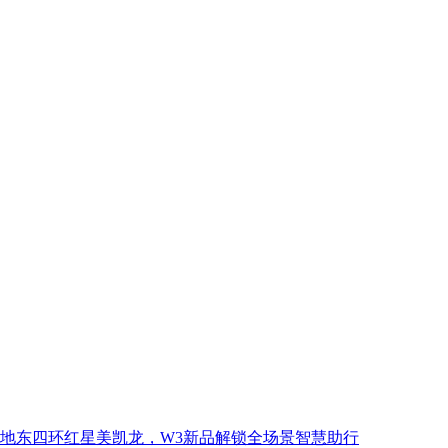
地东四环红星美凯龙，W3新品解锁全场景智慧助行