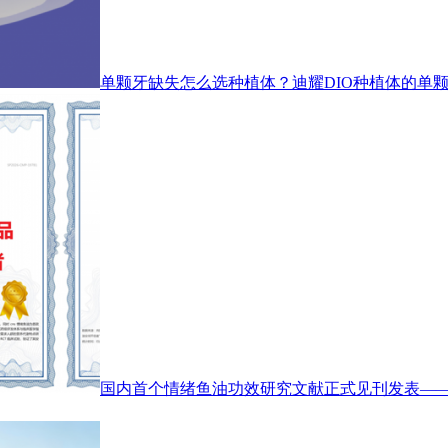
单颗牙缺失怎么选种植体？迪耀DIO种植体的单
国内首个情绪鱼油功效研究文献正式见刊发表——CNS情绪鱼油（C