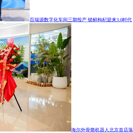
百瑞源数字化车间三期投产 锁鲜枸杞迎来3.0时代
海尔外骨骼机器人北京首店落