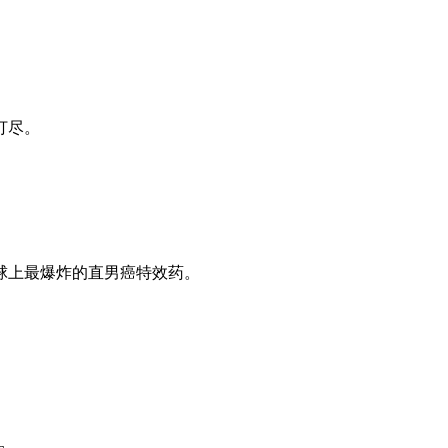
打尽。
球上最爆炸的直男癌特效药。