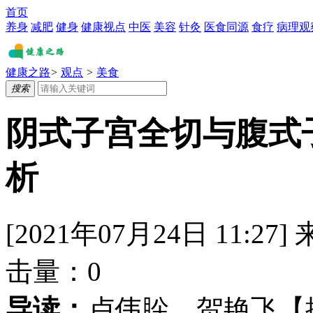
首页
养身
减肥
健身
健康视点
中医
美容
针灸
医食同源
食疗
病理观
健康之路
>
观点
>
美食
搜索
阴式子宫全切与腹式
析
[2021年07月24日 11:27]
击量：
0
导读：
卢伟肸 贺艳飞【