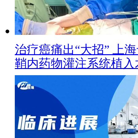
治疗癌痛出“大招” 上
鞘内药物灌注系统植入