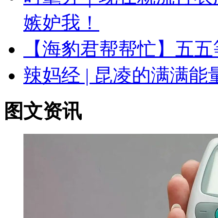
嫉妒我！
【海豹君帮帮忙】五五
辣妈经 | 昆凌的满满
图文资讯