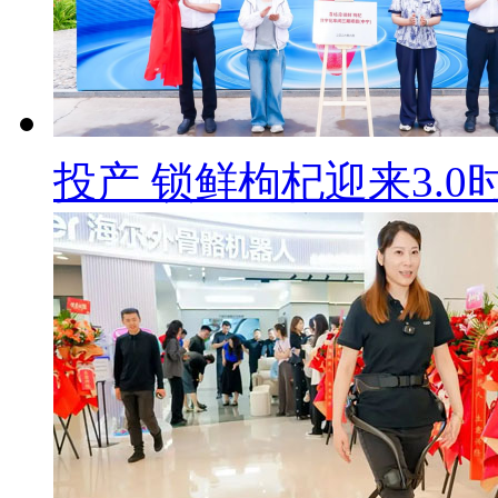
投产 锁鲜枸杞迎来3.0