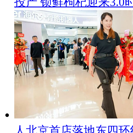
投产 锁鲜枸杞迎来3.0
人北京首店落地东四环