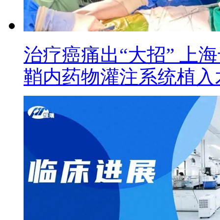
治疗癌痛出“大招” 上
鞘内药物灌注系统植入