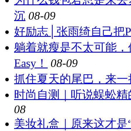
沉
08-09
好励志│张雨绮自己把
躺着就瘦是不太可能，
Easy！
08-09
抓住夏天的尾巴，来一
时尚自测｜听说蜈蚣精
08
美妆礼盒｜原来这才是