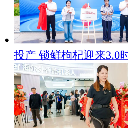
投产 锁鲜枸杞迎来3.0