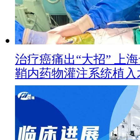
治疗癌痛出“大招” 上
鞘内药物灌注系统植入