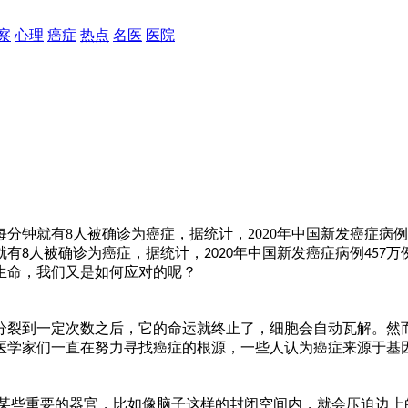
察
心理
癌症
热点
名医
医院
钟就有8人被确诊为癌症，据统计，2020年中国新发癌症病例4
就有
人被确诊为癌症，据统计，
年中国新发癌症病例
万
8
2020
457
生命，我们又是如何应对的呢？
分裂到一定次数之后，它的命运就终止了，细胞会自动瓦解。然
医学家们一直在努力寻找癌症的根源，一些人认为癌症来源于基
某些重要的器官，比如像脑子这样的封闭空间内，就会压迫边上