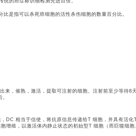
传统的癌症标识物检测先进百倍。
分比是指可以杀死癌细胞的活性杀伤细胞的数量百分比。
出来，催熟，激活，提取可注射的细胞。注射前至少等待
8
后。
胞，
DC
相当于信使，将抗原信息传递给
T
细胞，并具有活化
细胞增殖，以激活体内静止状态的初始型
T
细胞（而巨噬细胞