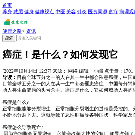
首页
养身
减肥
健身
健康视点
中医
美容
针灸
医食同源
食疗
病理观
健康之路
>
资讯
搜索
癌症！是什么？如何发现它
[2022年10月14日 12:37]
来源：
网络
编辑：
小编
点击量：
1701
导读：
目前全球五分之一的人在其一生中都会罹患癌症，中国每分
目前全球五分之一的人在其一生中都会罹患癌症，中国每分钟
胁人类生命健康的头号杀手。癌症是什么，它如何威胁人类的
癌症是什么
?
正常细胞能够分裂增生，正常细胞分裂增生的过程是受控的。
不断地分裂下去。这就导致了恶性肿瘤等各种症状。科学家及
癌症怎么导致死亡
?
因为癌细胞会无限增殖，它就会占领大块的空间。如果占领了