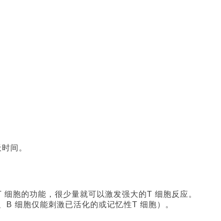
天时间。
T
细胞的功能，很少量就可以激发强大的
T
细胞反应。
、
B
细胞仅能刺激已活化的或记忆性
T
细胞）。