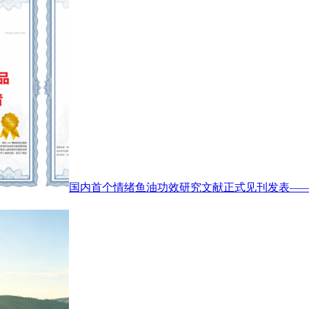
国内首个情绪鱼油功效研究文献正式见刊发表——CNS情绪鱼油（C