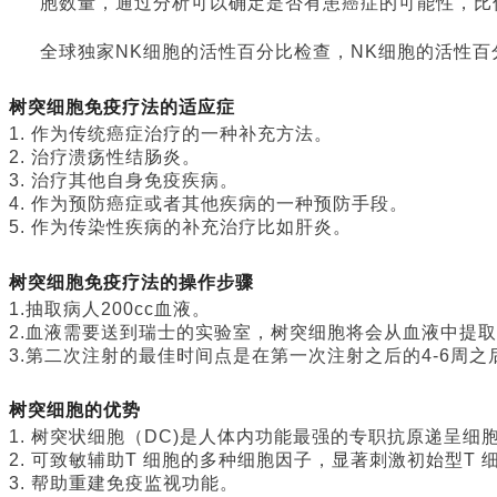
胞数量，通过分析可以确定是否有患癌症的可能性，比
全球独家
NK
细胞的活性百分比检查，
NK
细胞的活性百
树突细胞免疫疗法的适应症
1.
作为传统癌症治疗的一种补充方法。
2.
治疗溃疡性结肠炎。
3.
治疗其他自身免疫疾病。
4.
作为预防癌症或者其他疾病的一种预防手段。
5.
作为传染性疾病的补充治疗比如肝炎。
树突细胞免疫疗法的操作步骤
1.
抽取病人
200cc
血液。
2.
血液需要送到瑞士的实验室，树突细胞将会从血液中提取
3.
第二次注射的最佳时间点是在第一次注射之后的
4-6
周之
树突细胞的优势
1.
树突状细胞（
DC)
是人体内功能最强的专职抗原递呈细
2.
可致敏辅助
T
细胞的多种细胞因子，显著刺激初始型
T
3.
帮助重建免疫监视功能。