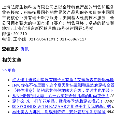
上海弘彦生物科技有限公司是以全球特色产品的销售和服
业务授权，积极拓展国外的世界级产品和服务项目在中国
主要核心业务有瑞士医疗服务，美国基因检测技术服务，
公司拥有强大的中国市场（客户）销售网络，卓越的销售
地址
上海市浦东新区秋月路
号矽岸国际
号楼
:
26
1
邮编
: 201210
电话
王小姐
；
:
021-50561191
021-68869117
查看更多:
资讯
相关文章
>>
更多
红人馆｜谁说明星没有脑子只有脸？艾玛沃森们告诉你脸
Hey, 你在不在里面？这个夏天街头最潮和最尴尬穿搭全
【包你满意】简约尼龙包包趣味大升级，要时尚也要装下
从“小笼包”到人妻，八一八陈妍希这几年的时尚变迁！
0
穿什么| 来一打印花单品，拯救春季烧脑穿衣模式！
08-07
90 SECONDS WITH BAZAAR之那些美出天际的高订秀
她比美古力娜扎，对戏刘诗诗，戏外管胡军叫胡爸爸
08-