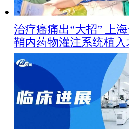
治疗癌痛出“大招” 上
鞘内药物灌注系统植入