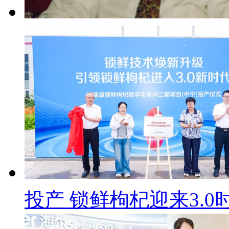
投产 锁鲜枸杞迎来3.0