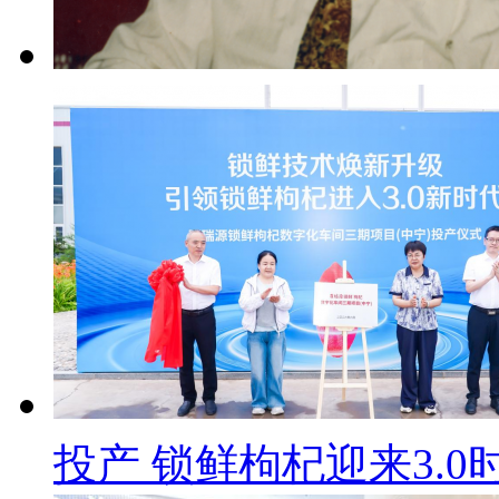
投产 锁鲜枸杞迎来3.0