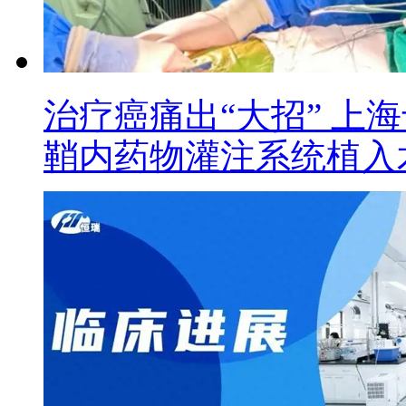
治疗癌痛出“大招” 上
鞘内药物灌注系统植入