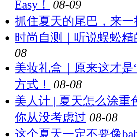
Easy！
08-09
抓住夏天的尾巴，来一
时尚自测｜听说蜈蚣精
08
美妆礼盒｜原来这才是
方式！
08-08
美人计 | 夏天怎么涂
你从没考虑过
08-08
这个夏天一定不要像ba