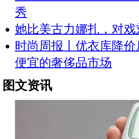
秀
她比美古力娜扎，对戏
时尚周报丨优衣库降价
便宜的奢侈品市场
图文资讯