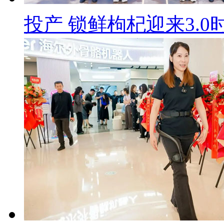
投产 锁鲜枸杞迎来3.0