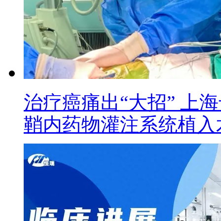
治疗癌痛出“大招” 上
鞘内药物灌注系统植入