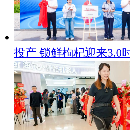
投产 锁鲜枸杞迎来3.0