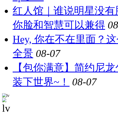
红人馆｜谁说明星没有
你脸和智慧可以兼得
08
Hey, 你在不在里面
全景
08-07
【包你满意】简约尼龙
装下世界~！
08-07