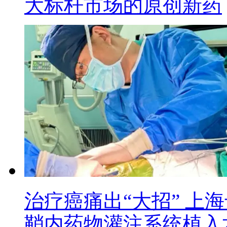
大标杆市场的原创新药
治疗癌痛出“大招” 上
鞘内药物灌注系统植入