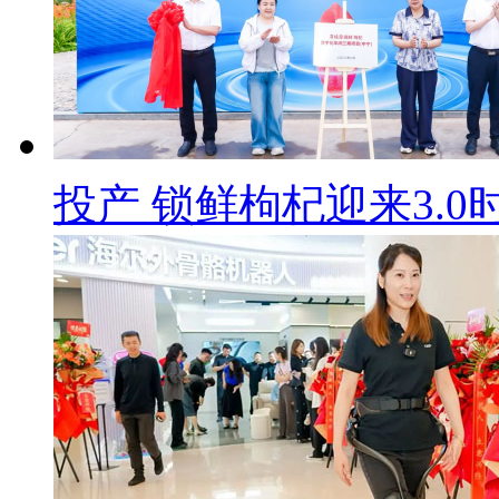
投产 锁鲜枸杞迎来3.0