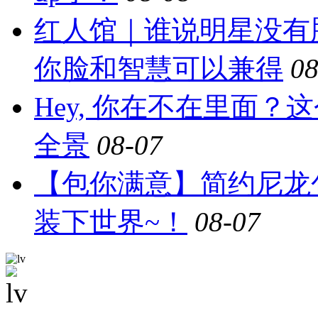
红人馆｜谁说明星没有
你脸和智慧可以兼得
08
Hey, 你在不在里面
全景
08-07
【包你满意】简约尼龙
装下世界~！
08-07