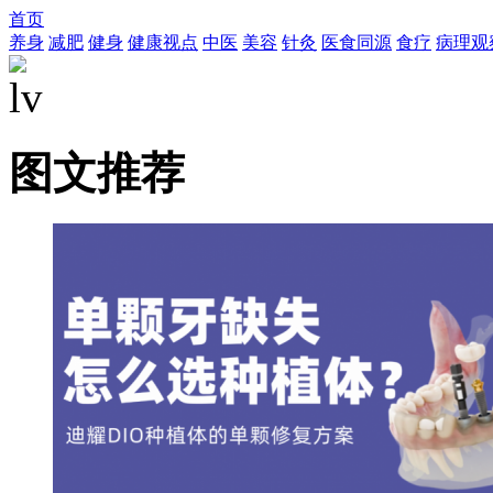
首页
养身
减肥
健身
健康视点
中医
美容
针灸
医食同源
食疗
病理观
图文推荐