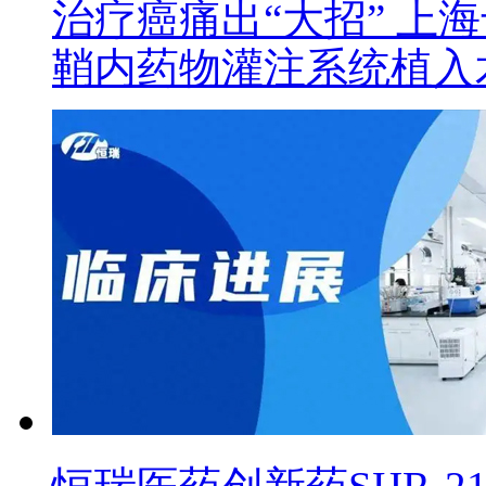
治疗癌痛出“大招” 上
鞘内药物灌注系统植入