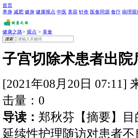
首页
养身
减肥
健身
健康视点
中医
美容
针灸
医食同源
食疗
病理观
健康之路
>
观点
>
美食
搜索
子宫切除术患者出院
[2021年08月20日 07:11]
击量：
0
导读：
郑秋芬【摘要】目
延续性护理随访对患者不