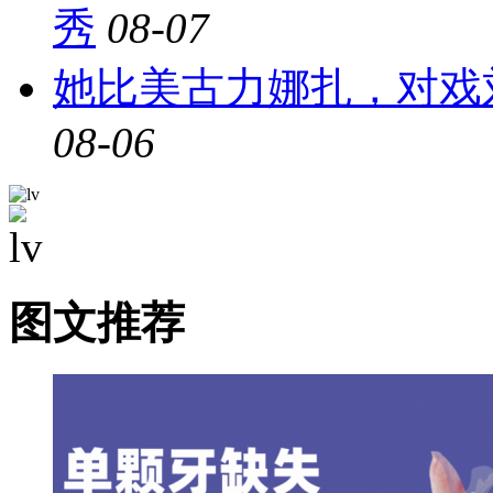
秀
08-07
她比美古力娜扎，对戏
08-06
图文推荐