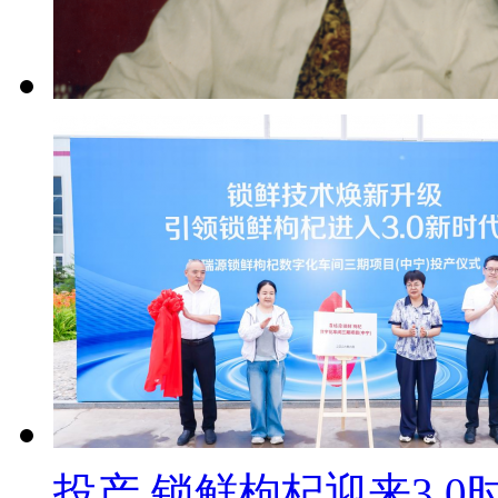
投产 锁鲜枸杞迎来3.0