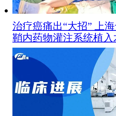
治疗癌痛出“大招” 上
鞘内药物灌注系统植入