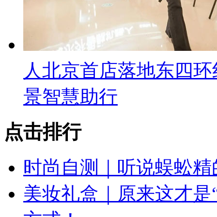
人北京首店落地东四环
景智慧助行
点击排行
时尚自测｜听说蜈蚣精
美妆礼盒｜原来这才是