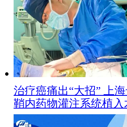
治疗癌痛出“大招” 上
鞘内药物灌注系统植入