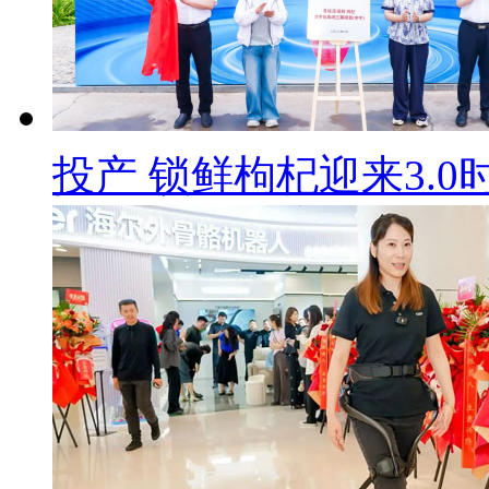
投产 锁鲜枸杞迎来3.0