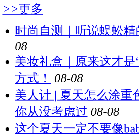
>>
更多
时尚自测｜听说蜈蚣精
08
美妆礼盒｜原来这才是
方式！
08-08
美人计 | 夏天怎么涂
你从没考虑过
08-08
这个夏天一定不要像ba