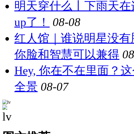
明天穿什么丨下雨天在
up了！
08-08
红人馆｜谁说明星没有
你脸和智慧可以兼得
08
Hey, 你在不在里面
全景
08-07