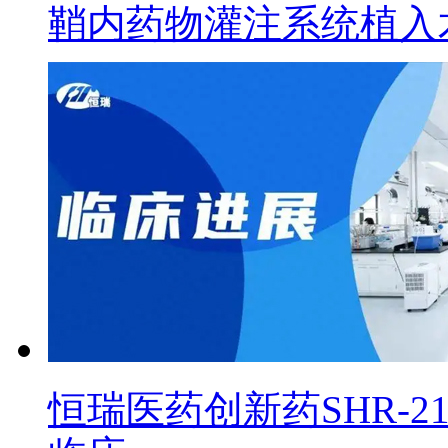
鞘内药物灌注系统植入
恒瑞医药创新药SHR-2