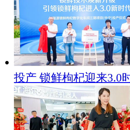
投产 锁鲜枸杞迎来3.0