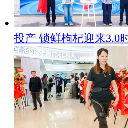
投产 锁鲜枸杞迎来3.0