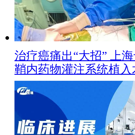
治疗癌痛出“大招” 上
鞘内药物灌注系统植入