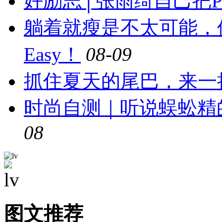
好励志│张雨绮自己把
躺着就瘦是不太可能，
Easy！
08-09
抓住夏天的尾巴，来一
时尚自测｜听说蜈蚣精
08
图文推荐