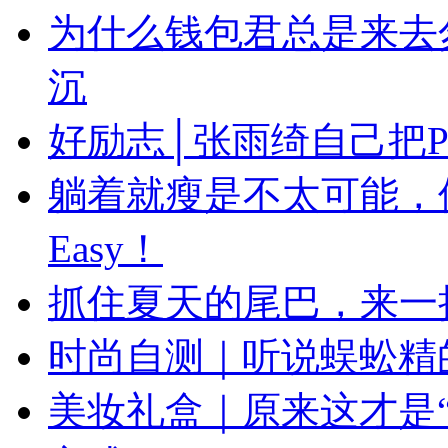
为什么钱包君总是来去
沉
好励志│张雨绮自己把
躺着就瘦是不太可能，
Easy！
抓住夏天的尾巴，来一
时尚自测｜听说蜈蚣精
美妆礼盒｜原来这才是