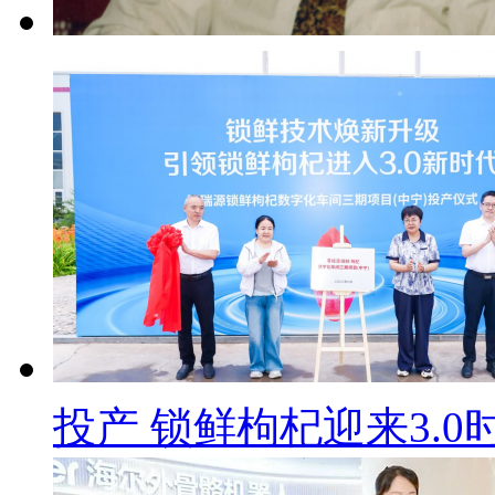
投产 锁鲜枸杞迎来3.0