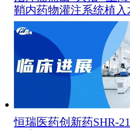
鞘内药物灌注系统植入
恒瑞医药创新药SHR-2