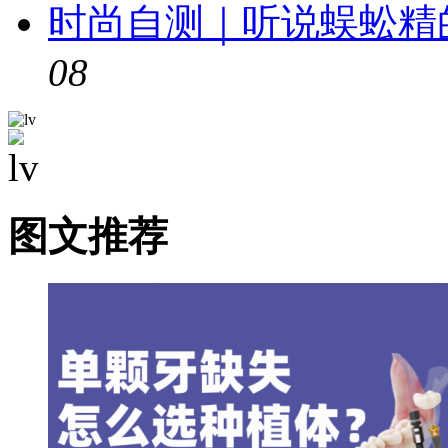
时尚自测｜听说蜈蚣精
08
图文推荐