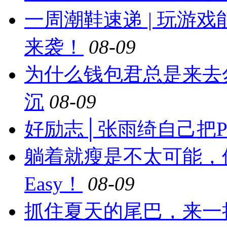
一周潮鞋速递 | 玩游
来袭！
08-09
为什么钱包君总是来去
沉
08-09
好励志│张雨绮自己把
躺着就瘦是不太可能，
Easy！
08-09
抓住夏天的尾巴，来一