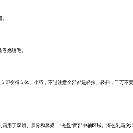
翘。
造卷翘睫毛。
型立即变得立体、小巧，不过注意全部都是轻抹、轻扫，千万不
乳霜用于双颊、眉骨和鼻梁，“充盈”面部中轴区域。深色乳霜突