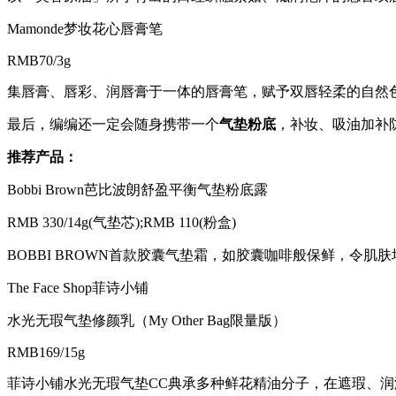
Mamonde梦妆花心唇膏笔
RMB70/3g
集唇膏、唇彩、润唇膏于一体的唇膏笔，赋予双唇轻柔的自然
最后，编编还一定会随身携带一个
气垫粉底
，补妆、吸油加补
推荐产品：
Bobbi Brown芭比波朗舒盈平衡气垫粉底露
RMB 330/14g(气垫芯);RMB 110(粉盒)
BOBBI BROWN首款胶囊气垫霜，如胶囊咖啡般保鲜，令肌
The Face Shop菲诗小铺
水光无瑕气垫修颜乳（My Other Bag限量版）
RMB169/15g
菲诗小铺水光无瑕气垫CC典承多种鲜花精油分子，在遮瑕、