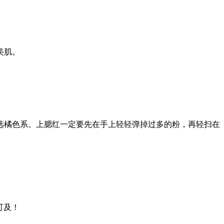
美肌。
选橘色系。上腮红一定要先在手上轻轻弹掉过多的粉，再轻扫在
可及！