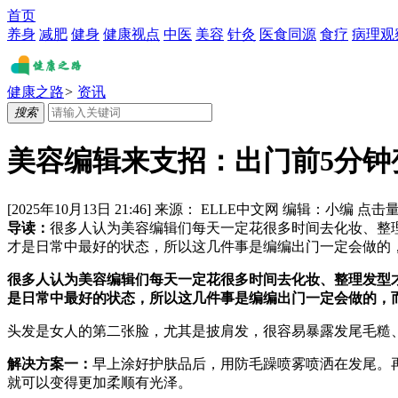
首页
养身
减肥
健身
健康视点
中医
美容
针灸
医食同源
食疗
病理观
健康之路
>
资讯
搜索
美容编辑来支招：出门前5分钟
[2025年10月13日 21:46]
来源：
ELLE中文网
编辑：
小编
点击
导读：
很多人认为美容编辑们每天一定花很多时间去化妆、整理发型
才是日常中最好的状态，所以这几件事是编编出门一定会做的
很多人认为美容编辑们每天一定花很多时间去化妆、整理发型才出门。
是日常中最好的状态，所以这几件事是编编出门一定会做的，
头发是女人的第二张脸，尤其是披肩发，很容易暴露发尾毛糙
解决方案一：
早上涂好护肤品后，用防毛躁喷雾喷洒在发尾。
就可以变得更加柔顺有光泽。