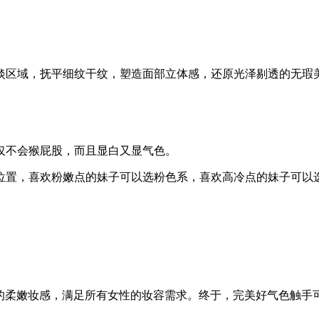
淡区域，抚平细纹干纹，塑造面部立体感，还原光泽剔透的无瑕
仅不会猴屁股，而且显白又显气色。
位置，喜欢粉嫩点的妹子可以选粉色系，喜欢高冷点的妹子可以
实原色的柔嫩妆感，满足所有女性的妆容需求。终于，完美好气色触手