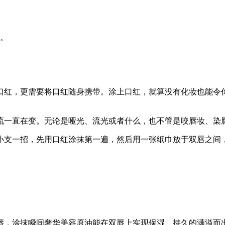
感。
口红，更需要将口红随身携带。涂上口红，就算没有化妆也能令
流一直在变。无论是哑光、流光或者什么，也不管是咬唇妆、染
小支一招，先用口红涂抹第一遍，然后用一张纸巾放于双唇之间
唇，涂抹瞬间奢华美容原油能在双唇上实现保湿、持久的满溢而