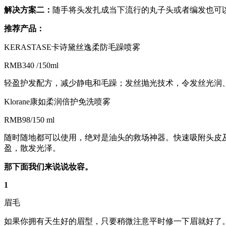
解决方案二：
随手将头发扎成当下流行的丸子头或者编发也可
推荐产品：
KERASTASE卡诗黛丝逸柔防毛躁喷雾
RMB340 /150ml
轻盈护发配方，减少静电和毛躁；发丝抛光技术，令发丝光润
Klorane康如柔润倍护免洗喷雾
RMB98/150 ml
随时随地都可以使用，绝对是油头的救场神器。快速吸附头皮
盈，散发光泽。
那下面我们来说说妆容。
1
眉毛
如果你拥有天生好的眉型，只要稍微注意平时修一下眉就好了