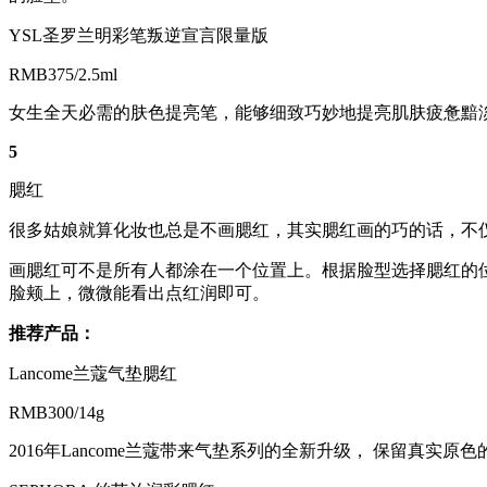
YSL圣罗兰明彩笔叛逆宣言限量版
RMB375/2.5ml
女生全天必需的肤色提亮笔，能够细致巧妙地提亮肌肤疲惫黯
5
腮红
很多姑娘就算化妆也总是不画腮红，其实腮红画的巧的话，不
画腮红可不是所有人都涂在一个位置上。根据脸型选择腮红的
脸颊上，微微能看出点红润即可。
推荐产品：
Lancome兰蔻气垫腮红
RMB300/14g
2016年Lancome兰蔻带来气垫系列的全新升级， 保留真