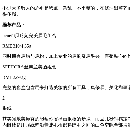
不过大多数人的眉毛是稀疏、杂乱、不平整的，在修理出整齐
很多哦。
推荐产品：
benefit贝玲妃完美眉毛组合
RMB310/4.35g
同时拥有眉蜡与眉粉，加上专业的眉刷及眉毛夹，完整贴心的
SEPHORA丝芙兰美眉组盒
RMB229/2g
完整的套盒包含用来打造美妆的所有工具，集修眉、美化和画
2
眼线
其实佩戴美瞳真的能帮你省掉画眼妆的步骤，而且几秒钟搞定
内眼线是用眼线笔沿着睫毛根部将睫毛之间的白色空隙全部填