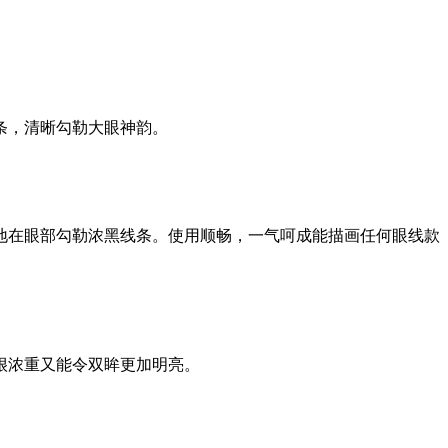
条，清晰勾勒大眼神韵。
准地在眼部勾勒浓黑线条。使用顺畅，一气呵成能描画任何眼线款
很浓重又能令双眸更加明亮。