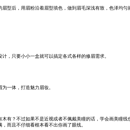
的眉型后，用眉粉沿着眉型填色，做到眉毛深浅有致，色泽均匀就
设计，只要小小一盒就可以搞定各式各样的修眉需求。
眉为一体，打造魅力眉妆。
有木有？不过如果不是近视或者不佩戴美瞳的话，学会画美瞳线也
满，而且不仔细看根本看不出你画了眼线。