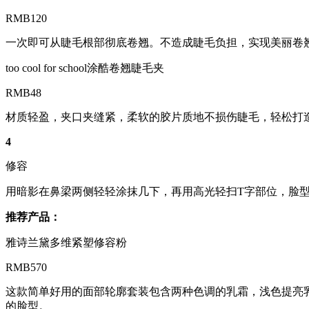
RMB120
一次即可从睫毛根部彻底卷翘。不造成睫毛负担，实现美丽卷
too cool for school涂酷卷翘睫毛夹
RMB48
材质轻盈，夹口夹缝紧，柔软的胶片质地不损伤睫毛，轻松打
4
修容
用暗影在鼻梁两侧轻轻涂抹几下，再用高光轻扫T字部位，脸
推荐产品：
雅诗兰黛多维紧塑修容粉
RMB570
这款简单好用的面部轮廓套装包含两种色调的乳霜，浅色提亮
的脸型。