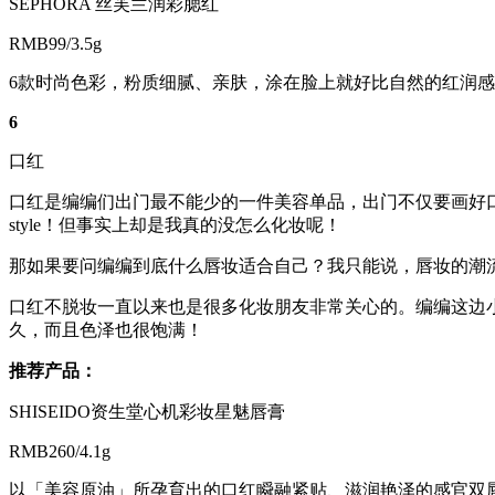
SEPHORA 丝芙兰润彩腮红
RMB99/3.5g
6款时尚色彩，粉质细腻、亲肤，涂在脸上就好比自然的红润
6
口红
口红是编编们出门最不能少的一件美容单品，出门不仅要画好
style！但事实上却是我真的没怎么化妆呢！
那如果要问编编到底什么唇妆适合自己？我只能说，唇妆的潮
口红不脱妆一直以来也是很多化妆朋友非常关心的。编编这边
久，而且色泽也很饱满！
推荐产品：
SHISEIDO资生堂心机彩妆星魅唇膏
RMB260/4.1g
以「美容原油」所孕育出的口红瞬融紧贴、滋润艳泽的感官双