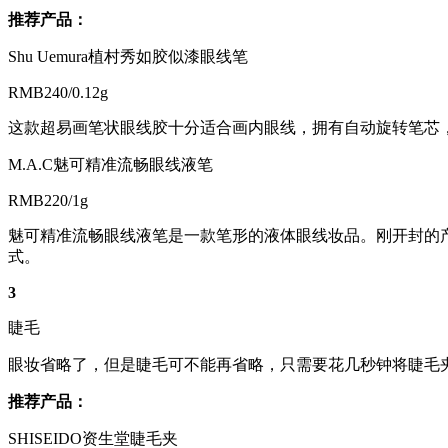
推荐产品：
Shu Uemura植村秀如胶似漆眼线笔
RMB240/0.12g
这款超易画笔状眼线胶十分适合画内眼线，拥有自动旋转笔芯
M.A.C魅可精准流畅眼线液笔
RMB220/1g
魅可精准流畅眼线液笔是一款笔形的液体眼线妆品。刚开封的产
式。
3
睫毛
眼妆省略了，但是睫毛可不能再省略，只需要花几秒钟将睫毛
推荐产品：
SHISEIDO资生堂睫毛夹