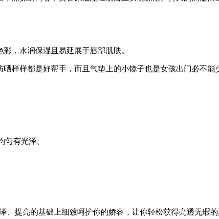
色彩，水润保湿且易延展于唇部肌肤。
防晒样样都是好帮手，而且气垫上的小镜子也是女孩出门必不能
肤均匀有光泽。
润泽、提亮的基础上细致呵护你的娇容，让你轻松获得亮透无瑕