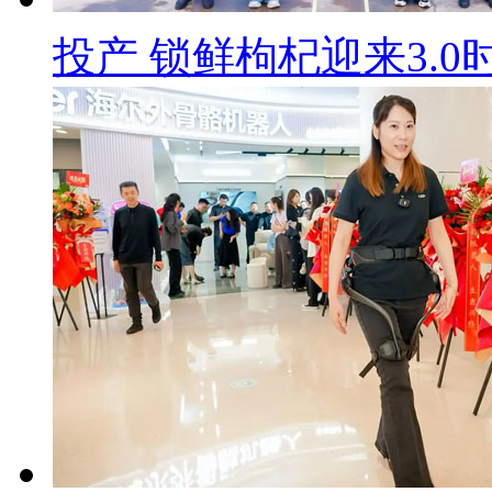
投产 锁鲜枸杞迎来3.0