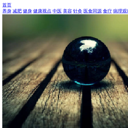
首页
养身
减肥
健身
健康视点
中医
美容
针灸
医食同源
食疗
病理观