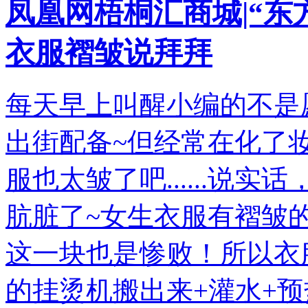
凤凰网梧桐汇商城|“东
衣服褶皱说拜拜
每天早上叫醒小编的不是
出街配备~但经常在化了
服也太皱了吧......说
肮脏了~女生衣服有褶皱
这一块也是惨败！所以衣
的挂烫机搬出来+灌水+预