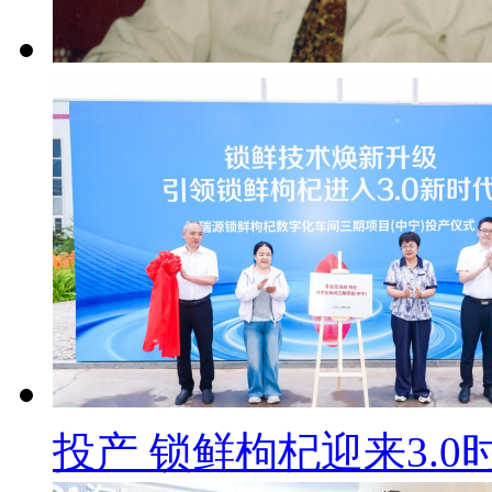
投产 锁鲜枸杞迎来3.0