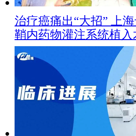
治疗癌痛出“大招” 上
鞘内药物灌注系统植入