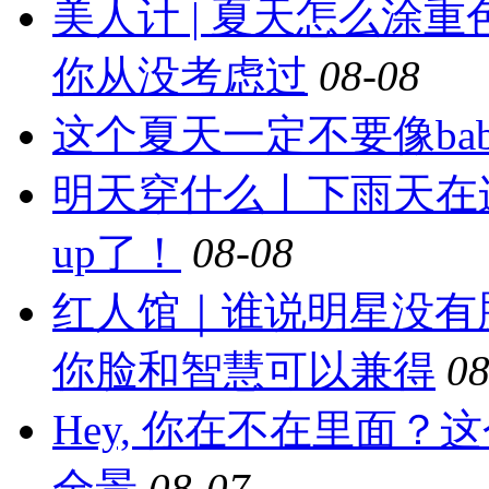
美人计 | 夏天怎么涂
你从没考虑过
08-08
这个夏天一定不要像ba
明天穿什么丨下雨天在
up了！
08-08
红人馆｜谁说明星没有
你脸和智慧可以兼得
08
Hey, 你在不在里面
全景
08-07