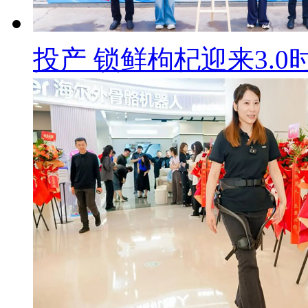
投产 锁鲜枸杞迎来3.0