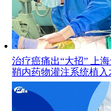
治疗癌痛出“大招” 上
鞘内药物灌注系统植入