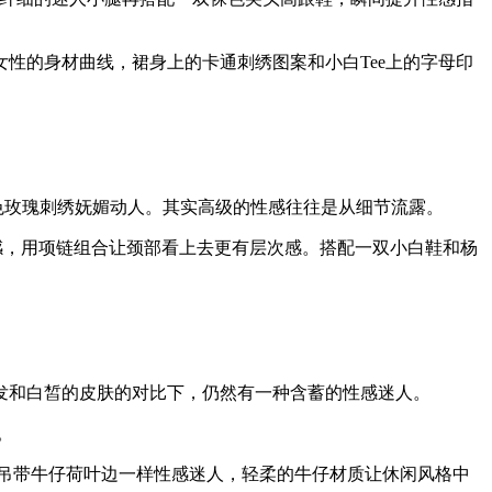
性的身材曲线，裙身上的卡通刺绣图案和小白Tee上的字母印
色玫瑰刺绣妩媚动人。其实高级的性感往往是从细节流露。
小露性感，用项链组合让颈部看上去更有层次感。搭配一双小白鞋和杨
发和白皙的皮肤的对比下，仍然有一种含蓄的性感迷人。
。
。吊带牛仔荷叶边一样性感迷人，轻柔的牛仔材质让休闲风格中