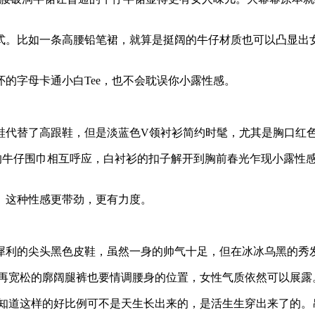
。比如一条高腰铅笔裙，就算是挺阔的牛仔材质也可以凸显出女
的字母卡通小白Tee，也不会耽误你小露性感。
鞋代替了高跟鞋，但是淡蓝色V领衬衫简约时髦，尤其是胸口红
半裙和脖子上的牛仔围巾相互呼应，白衬衫的扣子解开到胸前春光乍现
。这种性感更带劲，更有力度。
犀利的尖头黑色皮鞋，虽然一身的帅气十足，但在冰冰乌黑的秀
高挑，再宽松的廓阔腿裤也要情调腰身的位置，女性气质依然可以展露
要知道这样的好比例可不是天生长出来的，是活生生穿出来了的