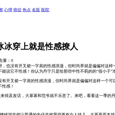
察
心理
癌症
热点
名医
医院
范冰冰穿上就是性感撩人
击量：
0
胆，也没有开叉裙一字肩的性感浪漫，但时尚界就是偏偏对这样
能说它不性感！你认为丹宁只是给那些中性不羁的的“假小子”
没有开叉裙一字肩的性感浪漫，但时尚界就是偏偏对这样一个可
不性感！
没来得及发话，大幂幂和范爷就不乐意了。来吧，看看这一季的
高腰破洞半裙让普通的牛仔半裙显得更有女人味儿。大幂幂原本