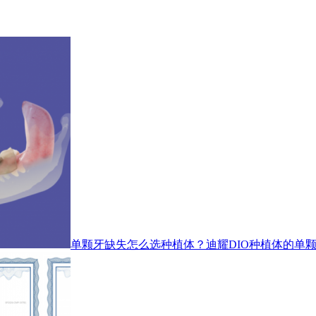
单颗牙缺失怎么选种植体？迪耀DIO种植体的单