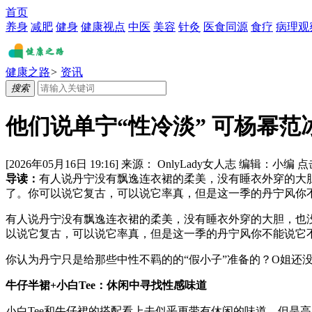
首页
养身
减肥
健身
健康视点
中医
美容
针灸
医食同源
食疗
病理观
健康之路
>
资讯
搜索
他们说单宁“性冷淡” 可杨幂
[2026年05月16日 19:16]
来源：
OnlyLady女人志
编辑：
小编
点
导读：
有人说丹宁没有飘逸连衣裙的柔美，没有睡衣外穿的大
了。你可以说它复古，可以说它率真，但是这一季的丹宁风你不
有人说丹宁没有飘逸连衣裙的柔美，没有睡衣外穿的大胆，也
以说它复古，可以说它率真，但是这一季的丹宁风你不能说它
你认为丹宁只是给那些中性不羁的的“假小子”准备的？O姐还
牛仔半裙+小白Tee：休闲中寻找性感味道
小白Tee和牛仔裙的搭配看上去似乎更带有休闲的味道，但是