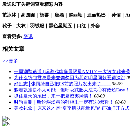
发送以下关键词查看精彩内容
范冰冰
｜
高圆圆
｜
杨幂
｜ 唐嫣
｜赵丽颖
｜
迪丽热巴
｜ 孙俪
｜An
靴子
｜
大衣
｜
羽绒服
｜
黑色星期五
｜
口红
｜
外套
查看更多:
资讯
相关文章
>>
更多
一周潮鞋速递 | 玩游戏能赢最限量NMD？一大波女鞋来
为什么钱包君总是来去匆匆因为我对明星同款爱得深沉
0
好励志│张雨绮自己把PS前的照片发出来了……
08-09
躺着就瘦是不太可能，但呼吸减肥大法真心有效还Easy！
抓住夏天的尾巴，来一把夏威夷风情！
08-09
时尚自测｜听说蜈蚣精的鞋柜里一定有这8双鞋！
08-08
美妆礼盒｜原来这才是“夏季肌肤能量包”的正确打开方式