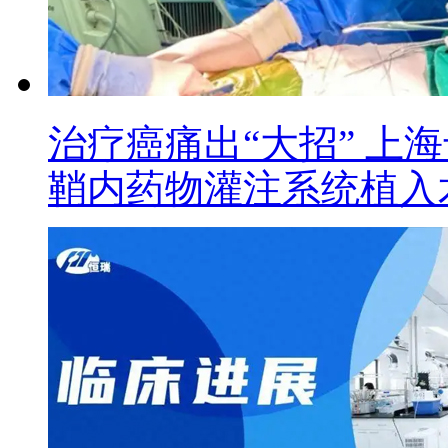
治疗癌痛出“大招” 上
鞘内药物灌注系统植入