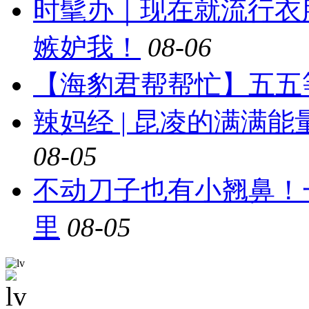
时髦办｜现在就流行衣
嫉妒我！
08-06
【海豹君帮帮忙】五五
辣妈经 | 昆凌的满满
08-05
不动刀子也有小翘鼻！
里
08-05